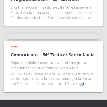
E’ online il programma ufficiale della 56^ edizione della
Festa di Santa Lucia, puoi guardarlo qui! Condividi con
FacebookCondividi con TwitterCondividi con Google+
NEWS
Comunicato – 54^ Festa di Santa Lucia
Dopo un periodo di assenza dovuto all’emergenza
pandemica torna quest’anno per la comunità
parrocchiale di Santa Lucia la tradizionale celebrazione
dei festeggiamenti per la festa patronale, giunta ormai
alla 54^ edizione. A testimonianza del fertile
Leggi tutto…