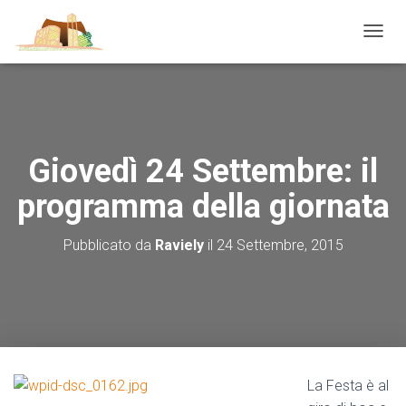
N
A
V
I
G
A
Z
Giovedì 24 Settembre: il
I
O
programma della giornata
N
E
T
Pubblicato da
Raviely
il
24 Settembre, 2015
O
G
G
L
E
La Festa è al