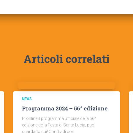
Articoli correlati
NEWS
Programma 2024 – 56^ edizione
E’ online il programma ufficiale della 56^
edizione della Festa di Santa Lucia, puoi
guardarlo qui! Condividi con