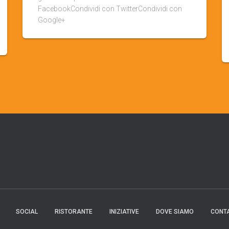
FacebookCondividi con TwitterCondividi con
Google+
SOCIAL
RISTORANTE
INIZIATIVE
DOVE SIAMO
CONTA