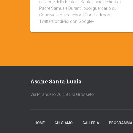
edizione della Festa di Santa Lucia dedicata a
Padre Samuele Duranti, puoi guardarlo qui!
Condividi con FacebookCondividi con
TwitterCondividi con Google+
Ass.ne Santa Lucia
Via Pirandello 26, 58100 Grosseto
HOME
CHI SIAMO
GALLERIA
PROGRAMMA