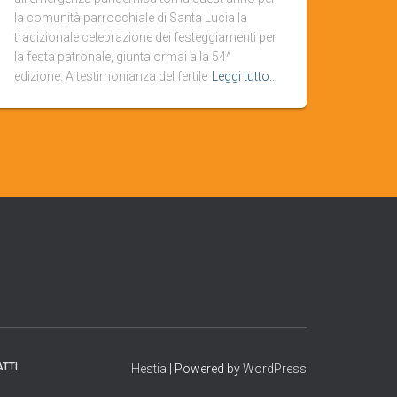
la comunità parrocchiale di Santa Lucia la
tradizionale celebrazione dei festeggiamenti per
la festa patronale, giunta ormai alla 54^
edizione. A testimonianza del fertile
Leggi tutto…
TTI
Hestia
| Powered by
WordPress