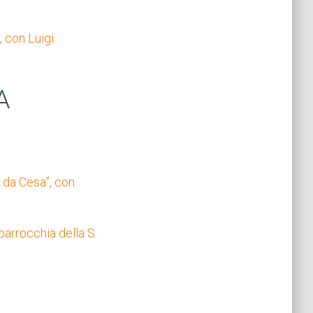
, con Luigi
A
e da Cesa”, con
parrocchia della S.