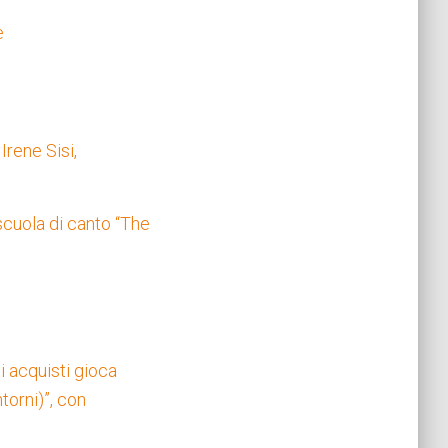
è
Irene Sisi,
scuola di canto “The
i acquisti gioca
torni)”, con