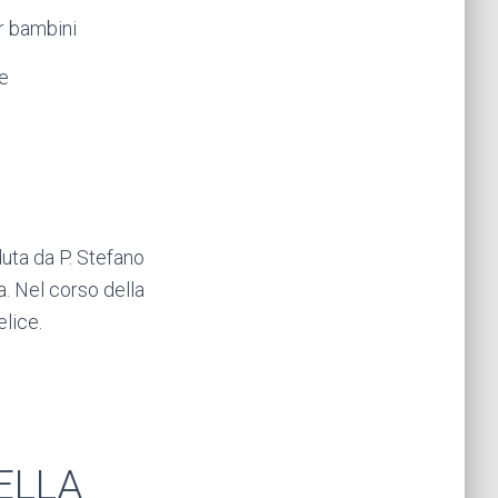
r bambini
ne
uta da P. Stefano
a. Nel corso della
elice.
ELLA