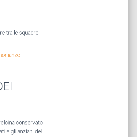
re tra le squadre
imonianze
DEI
relcina conservato
i e gli anziani del