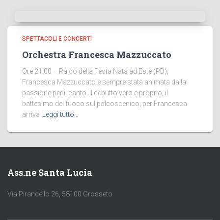
SPETTACOLI E CONCERTI
Orchestra Francesca Mazzuccato
Ore 21.00 – Palco della Festa Nata ad Este (PD),
Francesca Mazzuccato è sempre stata animata dalla
passione per il canto. Il debutto vero e proprio, il
battesimo del fuoco sul palcoscenico, per Francesca
arriva
Leggi tutto…
Ass.ne Santa Lucia
Via Pirandello 26, 58100 Grosseto