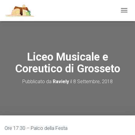
N
A
V
I
G
A
Z
Liceo Musicale e
I
O
Coreutico di Grosseto
N
E
T
Pubblicato da
Raviely
il
8 Settembre, 2018
O
G
G
L
E
Ore 17.30 – Palco della Festa