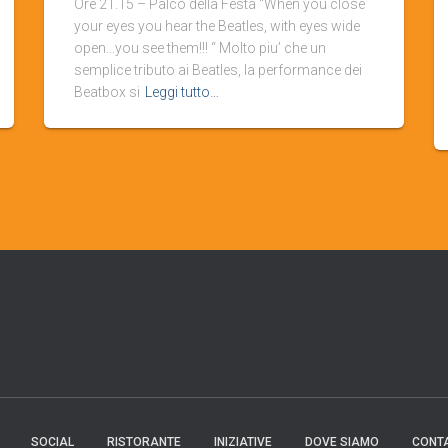
Ore 21.15 – Palco della Festa “When you close
your eyes you hear the Beatles, with eyes wide
open…you see them!!! “ Molto piu’ che un
semplice tributo ai Beatles, la performance dei
Beatbox si
Leggi tutto…
SOCIAL
RISTORANTE
INIZIATIVE
DOVE SIAMO
CONTA