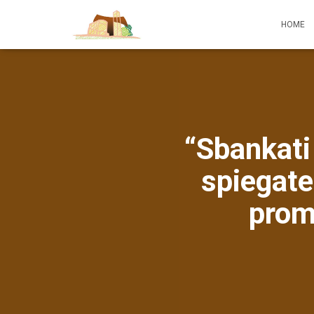
HOME
“Sbankati
spiegate
prom