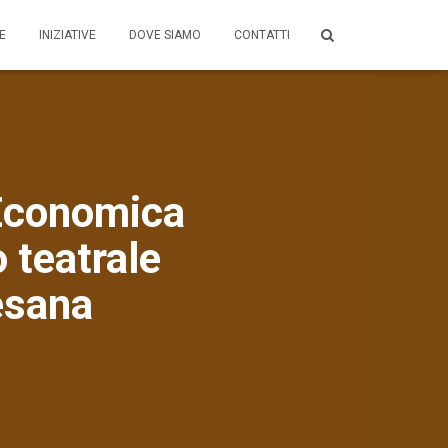
E
INIZIATIVE
DOVE SIAMO
CONTATTI
 Economica
 teatrale
esana