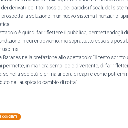
ei derivati, dei titoli tossici, dei paradisi fiscali, del sis
i prospetta la soluzione in un nuovo sistema finanziario ispir
etica.
ettacolo è quindi far riflettere il pubblico, permettendogli 
ondizione in cui ci troviamo, ma soprattutto cosa sia possib
r uscirne.
Baranes nella prefazione allo spettacolo: “Il testo scritto
 permette, in maniera semplice e divertente, di far riflette
rse nella società, e prima ancora di capire come potremm
ibuto nell’auspicato cambio di rotta”.
E CONCERTI