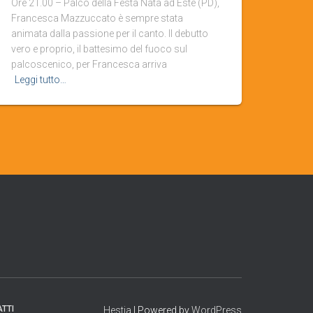
Ore 21.00 – Palco della Festa Nata ad Este (PD),
Francesca Mazzuccato è sempre stata
animata dalla passione per il canto. Il debutto
vero e proprio, il battesimo del fuoco sul
palcoscenico, per Francesca arriva
Leggi tutto…
TTI
Hestia
| Powered by
WordPress