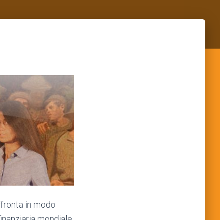
ffronta in modo
finanziaria mondiale,