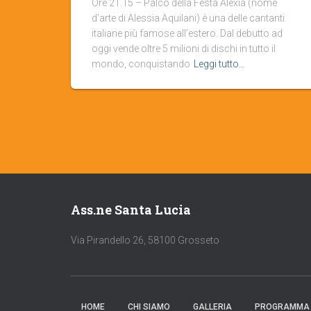
Ore 21.15 – Palco della Festa Alexia (nome
d’arte di Alessia Aquilani) è una delle cantanti
italiane più famose all’estero. Dal debutto ad
oggi vende oltre 5 milioni di dischi in tutto il
mondo, conquistando
Leggi tutto…
Ass.ne Santa Lucia
Via Pirandello 26, 58100 Grosseto
HOME
CHI SIAMO
GALLERIA
PROGRAMMA